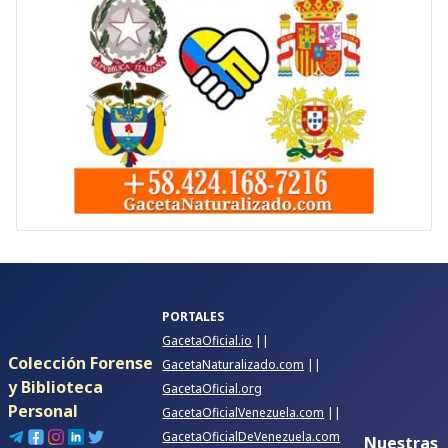
PORTALES
GacetaOficial.io
||
Colección Forense
GacetaNaturalizado.com
||
y Biblioteca
GacetaOficial.org
Personal
GacetaOficialVenezuela.com
||
GacetaOficialDeVenezuela.com
Nuestras