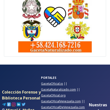
PORTALES
GacetaOficial.io
||
GacetaNaturalizado.com
||
Colección Forense y
GacetaOficial.org
Biblioteca Personal
GacetaOficialVenezuela.com
||
Nuestras
GacetaOficialDeVenezuela.com
©
Miguel S. Muñoz