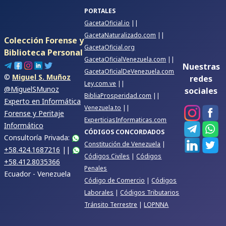
PORTALES
GacetaOficial.io
||
GacetaNaturalizado.com
||
Colección Forense y
GacetaOficial.org
Biblioteca Personal
GacetaOficialVenezuela.com
||
Nuestras
GacetaOficialDeVenezuela.com
©
Miguel S. Muñoz
redes
Ley.com.ve
||
@MiguelSMunoz
sociales
BibliaProsperidad.com
||
Experto en Informática
Venezuela.to
||
Forense y Peritaje
ExperticiasInformaticas.com
Informático
CÓDIGOS CONCORDADOS
Consultoría Privada:
Constitución de Venezuela
|
+58.424.1687216
||
Códigos Civiles
|
Códigos
+58.412.8035366
Penales
Ecuador - Venezuela
Código de Comercio
|
Códigos
Laborales
|
Códigos Tributarios
Tránsito Terrestre
|
LOPNNA