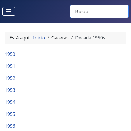
Buscar Gacetas
Está aquí:
Inicio
Gacetas
Década 1950s
1950
1951
1952
1953
1954
1955
1956