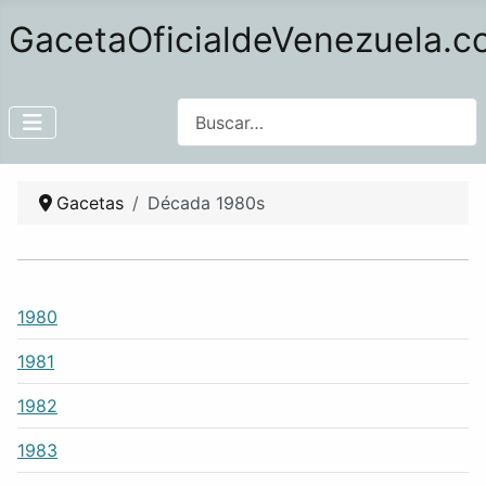
GacetaOficialdeVenezuela.
Buscar
Gacetas
Década 1980s
1980
1981
1982
1983