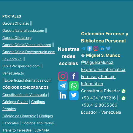
PORTALES
GacetaOficial.io
||
GacetaNaturalizado.com
||
Colección Forense y
GacetaOficial.org
Biblioteca Personal
GacetaOficialVenezuela.com
||
Nuestras
GacetaOficialDeVenezuela.com
©
Miguel S. Muñoz
redes
Ley.com.ve
||
@MiguelSMunoz
sociales
BibliaProsperidad.com
||
Experto en Informática
Venezuela.to
Forense y Peritaje
||
ExperticiasInformaticas.com
Informático
CÓDIGOS CONCORDADOS
Consultoría Privada:
Constitución de Venezuela
|
+58.424.1687216
||
Códigos Civiles
|
Códigos
+58.412.8035366
Penales
Ecuador - Venezuela
Código de Comercio
|
Códigos
Laborales
|
Códigos Tributarios
Tránsito Terrestre
|
LOPNNA