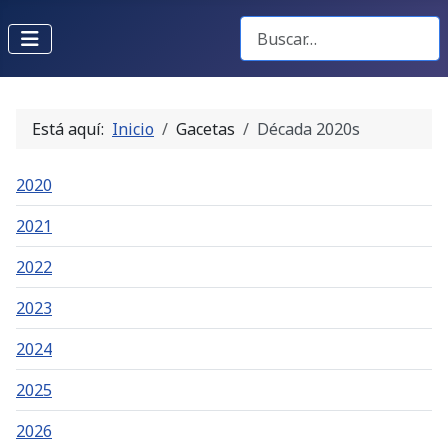
Buscar Gacetas
Está aquí:
Inicio
Gacetas
Década 2020s
2020
2021
2022
2023
2024
2025
2026