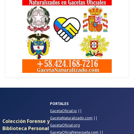
PORTALES
GacetaOficial.io
||
GacetaNaturalizado.com
||
Colección Forense y
GacetaOficial.org
Biblioteca Personal
GacetaOficialVenezuela.com
||