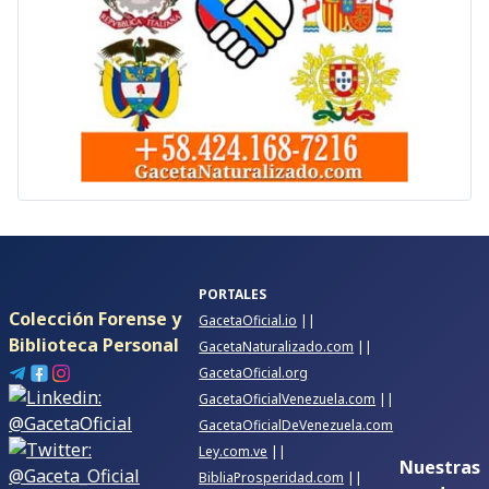
PORTALES
Colección Forense y
GacetaOficial.io
||
Biblioteca Personal
GacetaNaturalizado.com
||
GacetaOficial.org
GacetaOficialVenezuela.com
||
GacetaOficialDeVenezuela.com
Ley.com.ve
||
Nuestras
BibliaProsperidad.com
||