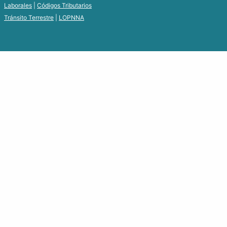
Laborales
|
Códigos Tributarios
Tránsito Terrestre
|
LOPNNA