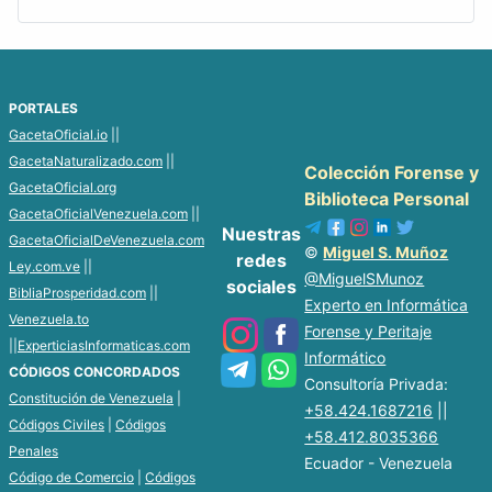
PORTALES
GacetaOficial.io
||
GacetaNaturalizado.com
||
Colección Forense y
GacetaOficial.org
Biblioteca Personal
GacetaOficialVenezuela.com
||
Nuestras
GacetaOficialDeVenezuela.com
©
Miguel S. Muñoz
redes
Ley.com.ve
||
@MiguelSMunoz
sociales
BibliaProsperidad.com
||
Experto en Informática
Venezuela.to
Forense y Peritaje
||
ExperticiasInformaticas.com
Informático
CÓDIGOS CONCORDADOS
Consultoría Privada:
Constitución de Venezuela
|
+58.424.1687216
||
Códigos Civiles
|
Códigos
+58.412.8035366
Penales
Ecuador - Venezuela
Código de Comercio
|
Códigos