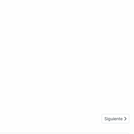
Artículo sigui
Siguiente