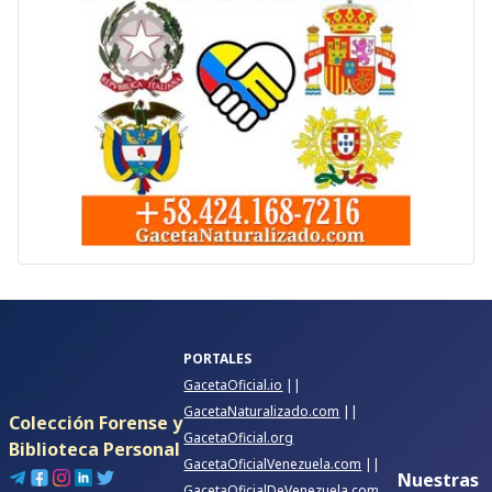
PORTALES
GacetaOficial.io
||
GacetaNaturalizado.com
||
Colección Forense y
GacetaOficial.org
Biblioteca Personal
GacetaOficialVenezuela.com
||
Nuestras
GacetaOficialDeVenezuela.com