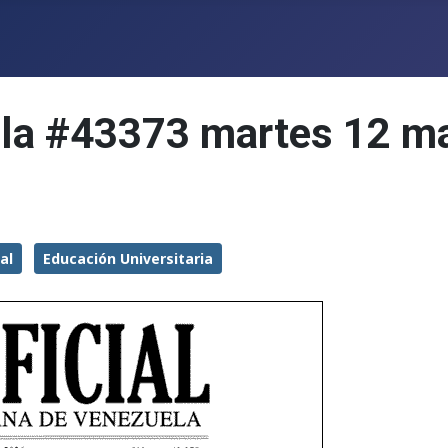
ela #43373 martes 12 m
al
Educación Universitaria