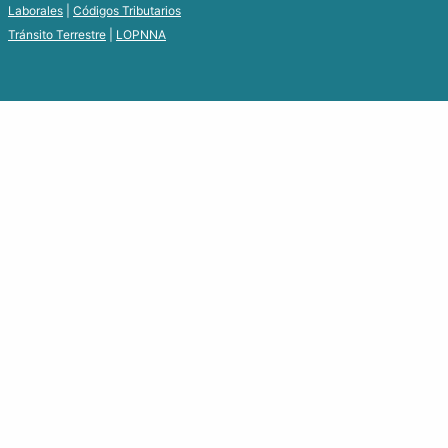
Laborales
|
Códigos Tributarios
Tránsito Terrestre
|
LOPNNA