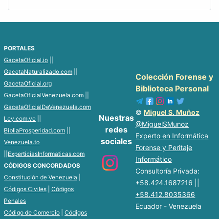
PORTALES
GacetaOficial.io
||
GacetaNaturalizado.com
||
Colección Forense y
GacetaOficial.org
Biblioteca Personal
GacetaOficialVenezuela.com
||
GacetaOficialDeVenezuela.com
©
Miguel S. Muñoz
Nuestras
Ley.com.ve
||
@MiguelSMunoz
redes
BibliaProsperidad.com
||
Experto en Informática
sociales
Venezuela.to
Forense y Peritaje
||
ExperticiasInformaticas.com
Informático
CÓDIGOS CONCORDADOS
Consultoría Privada:
Constitución de Venezuela
|
+58.424.1687216
||
Códigos Civiles
|
Códigos
+58.412.8035366
Penales
Ecuador - Venezuela
Código de Comercio
|
Códigos