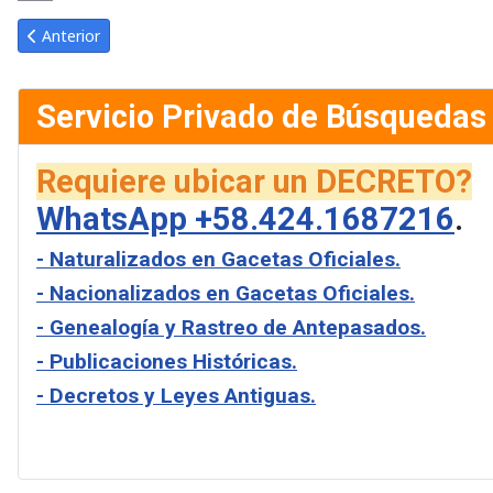
Link
Email
Artículo anterior: Gaceta Oficial de Venezuela #41806 del jueves
Anterior
Servicio Privado de Búsquedas
Requiere ubicar un DECRETO?
WhatsApp +58.424.1687216
.
- Naturalizados en Gacetas Oficiales.
- Nacionalizados en Gacetas Oficiales.
- Genealogía y Rastreo de Antepasados.
- Publicaciones Históricas.
- Decretos y Leyes Antiguas.